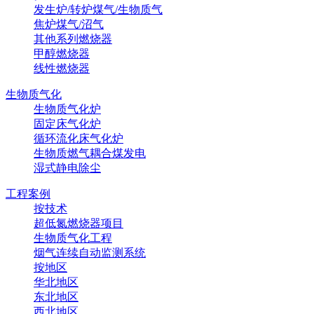
发生炉/转炉煤气/生物质气
焦炉煤气/沼气
其他系列燃烧器
甲醇燃烧器
线性燃烧器
生物质气化
生物质气化炉
固定床气化炉
循环流化床气化炉
生物质燃气耦合煤发电
湿式静电除尘
工程案例
按技术
超低氮燃烧器项目
生物质气化工程
烟气连续自动监测系统
按地区
华北地区
东北地区
西北地区