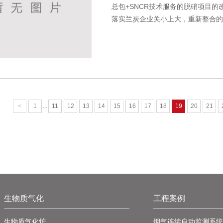
总包+SNCR技术服务的脱硝项目
落实兰炭企业关小上大，重新整合的
产的重点项目。其一期工程装机...
<
1
...
11
12
13
14
15
16
17
18
19
20
21
生物质气化
工程案例
生物质气化炉
烟气连续自动监测系统