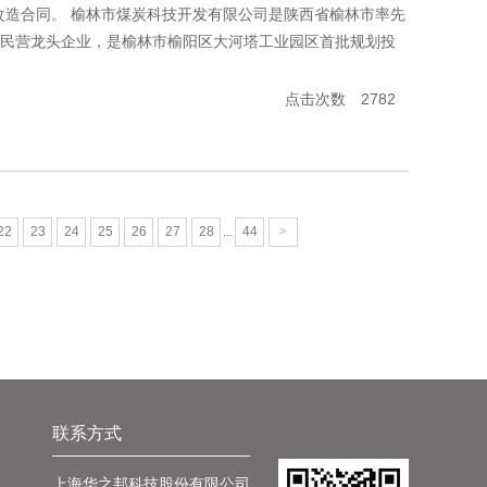
的改造合同。 榆林市煤炭科技开发有限公司是陕西省榆林市率先
民营龙头企业，是榆林市榆阳区大河塔工业园区首批规划投
点击次数 2782
22
23
24
25
26
27
28
...
44
>
联系方式
上海华之邦科技股份有限公司