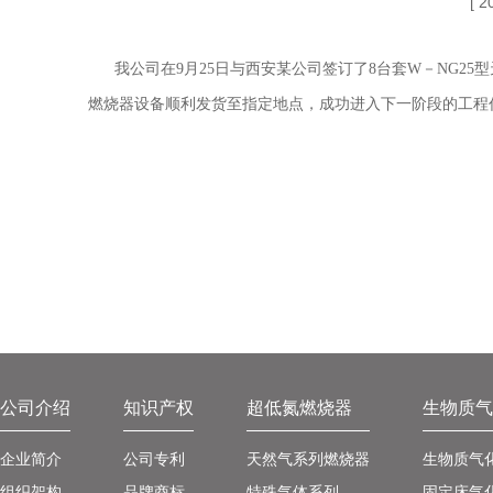
[ 
我公司在9月25日与西安某公司签订了8台套W－NG25型
燃烧器设备顺利发货至指定地点，成功进入下一阶段的工程
公司介绍
知识产权
超低氮燃烧器
生物质气
企业简介
公司专利
天然气系列燃烧器
生物质气
组织架构
品牌商标
特殊气体系列
固定床气